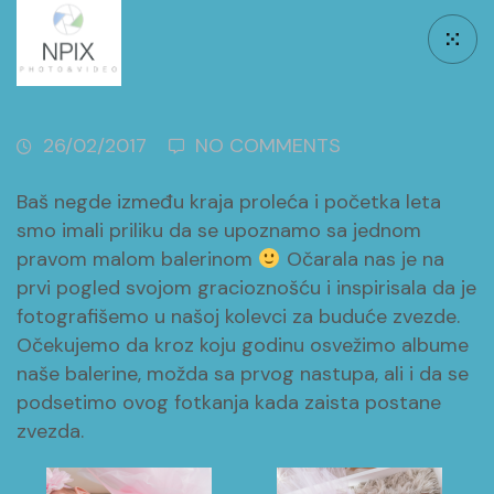
26/02/2017
NO COMMENTS
Baš negde između kraja proleća i početka leta
smo imali priliku da se upoznamo sa jednom
pravom malom balerinom
Očarala nas je na
prvi pogled svojom gracioznošću i inspirisala da je
fotografišemo u našoj kolevci za buduće zvezde.
Očekujemo da kroz koju godinu osvežimo albume
naše balerine, možda sa prvog nastupa, ali i da se
podsetimo ovog fotkanja kada zaista postane
zvezda.