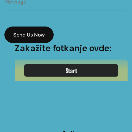
Send Us Now
Send Us Now
Zakažite fotkanje ovde: