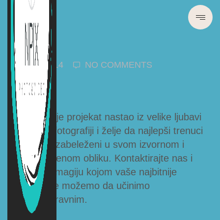
28/03/2014
NO COMMENTS
npix
Npix.rs je projekat nastao iz velike ljubavi
prema fotografiji i želje da najlepši trenuci
ostanu zabeleženi u svom izvornom i
jedinstvenom obliku. Kontaktirajte nas i
otkrijte magiju kojom vaše najbitnije
trenutke možemo da učinimo
nezaboravnim.